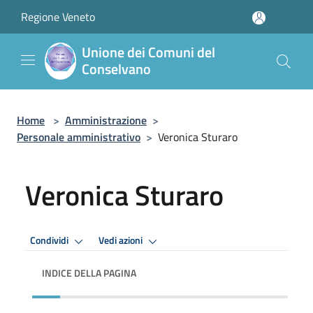
Salta al contenuto principale
Regione Veneto
Unione dei Comuni del
Conselvano
Home
>
Amministrazione
>
Personale amministrativo
>
Veronica Sturaro
Veronica Sturaro
Condividi
Vedi azioni
INDICE DELLA PAGINA