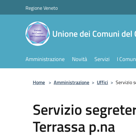
Salta al contenuto principale
Regione Veneto
Unione dei Comuni del
Amministrazione
Novità
Servizi
I Comuni
Home
>
Amministrazione
>
Uffici
>
Servizio s
Servizio segreter
Terrassa p.na