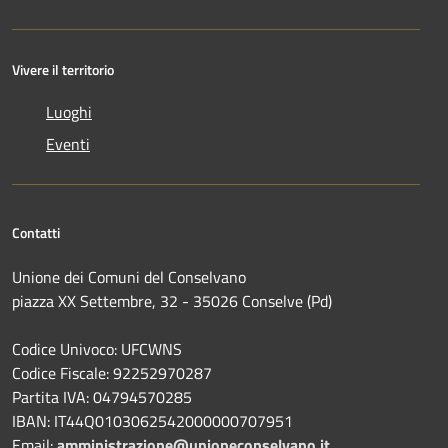
Vivere il territorio
Luoghi
Eventi
Contatti
Unione dei Comuni del Conselvano
piazza XX Settembre, 32 - 35026 Conselve (Pd)
Codice Univoco: UFCWNS
Codice Fiscale: 92252970287
Partita IVA: 04794570285
IBAN: IT44Q0103062542000000707951
Email:
amministrazione@unioneconselvano.it