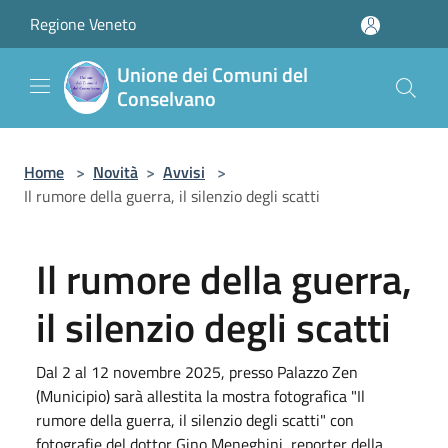
Salta al contenuto principale
Regione Veneto
Unione dei Comuni del
Conselvano
Home
>
Novità
>
Avvisi
>
Il rumore della guerra, il silenzio degli scatti
Il rumore della guerra,
il silenzio degli scatti
Dal 2 al 12 novembre 2025, presso Palazzo Zen
(Municipio) sarà allestita la mostra fotografica "Il
rumore della guerra, il silenzio degli scatti" con
fotografie del dottor Gino Meneghini, reporter della