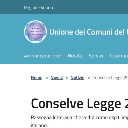
Salta al contenuto principale
Regione Veneto
Unione dei Comuni del
Amministrazione
Novità
Servizi
I Comuni
Home
>
Novità
>
Notizie
>
Conselve Legge 2
Conselve Legge
Rassegna letteraria che vedrà come ospiti impo
italiano.