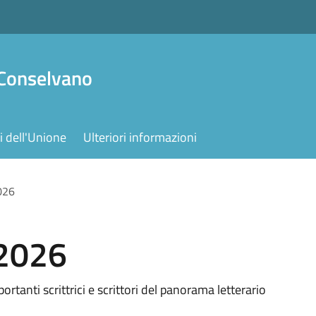
 Conselvano
 dell'Unione
Ulteriori informazioni
026
 2026
rtanti scrittrici e scrittori del panorama letterario