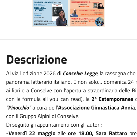
Descrizione
Al via l’edizione 2026 di
Conselve Legge
,
la rassegna che v
panorama letterario italiano. E non solo… domenica 24 
ai libri e a Conselve con l’apertura straordinaria delle B
con la formula all you can read), la
2ª Estemporanea
d
“
Pinocchio
”
a cura dell’
Associazione Ginnastiaca Annia
con il Gruppo Alpini di Conselve.
Di seguito gli appuntamenti con gli autori:
-
Venerdì 22 maggio
alle
ore 18.00, Sara Rattaro
pre