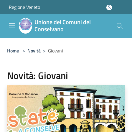
Salta al contenuto principale
Regione Veneto
Unione dei Comuni del
Conselvano
Home
>
Novità
>
Giovani
Novità: Giovani