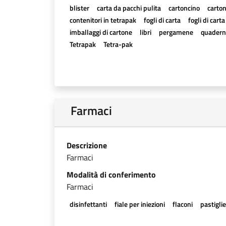
blister
carta da pacchi pulita
cartoncino
carton
contenitori in tetrapak
fogli di carta
fogli di cart
imballaggi di cartone
libri
pergamene
quadern
Tetrapak
Tetra-pak
Farmaci
Descrizione
Farmaci
Modalità di conferimento
Farmaci
disinfettanti
fiale per iniezioni
flaconi
pastigli