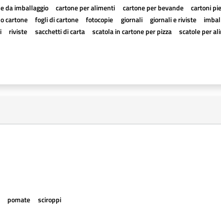
e da imballaggio
cartone per alimenti
cartone per bevande
cartoni pi
a o cartone
fogli di cartone
fotocopie
giornali
giornali e riviste
imball
i
riviste
sacchetti di carta
scatola in cartone per pizza
scatole per al
e
pomate
sciroppi