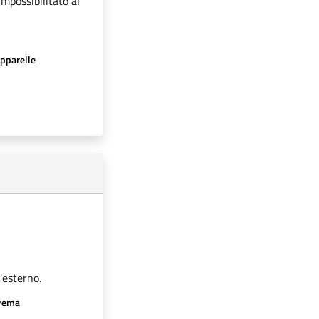
impossibilitato al
apparelle
'esterno.
crema