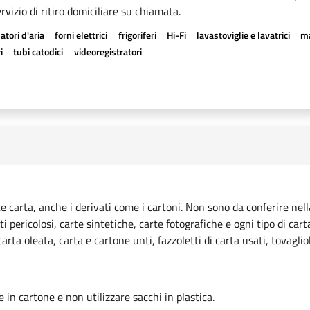
rvizio di ritiro domiciliare su chiamata.
atori d'aria
forni elettrici
frigoriferi
Hi-Fi
lavastoviglie e lavatrici
ma
i
tubi catodici
videoregistratori
ce carta, anche i derivati come i cartoni. Non sono da conferire nella
ti pericolosi, carte sintetiche, carte fotografiche e ogni tipo di car
rta oleata, carta e cartone unti, fazzoletti di carta usati, tovagliol
le in cartone e non utilizzare sacchi in plastica.