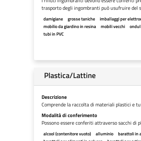
I rifiuti ingombranti devono essere conferiti pr
trasporto degli ingombranti può usufruire del se
damigiane
grosse taniche
imballaggi per elettr
mobilio da giardino in resina
mobili vecchi
onduli
tubi in PVC
Plastica/Lattine
Descrizione
Comprende la raccolta di materiali plastici e tutti
Modalità di conferimento
Possono essere conferiti attraverso sacchi di pl
alcool (contenitore vuoto)
alluminio
barattoli in 