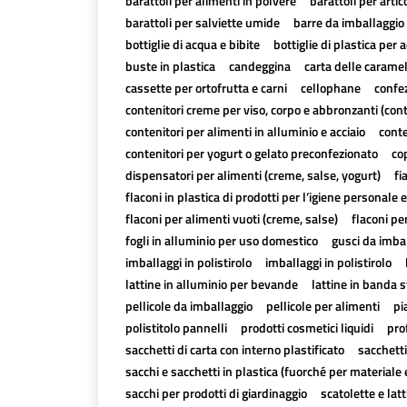
barattoli per alimenti in polvere
barattoli per artico
barattoli per salviette umide
barre da imballaggio 
bottiglie di acqua e bibite
bottiglie di plastica per a
buste in plastica
candeggina
carta delle carame
cassette per ortofrutta e carni
cellophane
confez
contenitori creme per viso, corpo e abbronzanti (con
contenitori per alimenti in alluminio e acciaio
conte
contenitori per yogurt o gelato preconfezionato
cop
dispensatori per alimenti (creme, salse, yogurt)
fi
flaconi in plastica di prodotti per l’igiene personale e
flaconi per alimenti vuoti (creme, salse)
flaconi pe
fogli in alluminio per uso domestico
gusci da imbal
imballaggi in polistirolo
imballaggi in polistirolo
lattine in alluminio per bevande
lattine in banda 
pellicole da imballaggio
pellicole per alimenti
pi
polistitolo pannelli
prodotti cosmetici liquidi
pro
sacchetti di carta con interno plastificato
sacchetti
sacchi e sacchetti in plastica (fuorché per materiale 
sacchi per prodotti di giardinaggio
scatolette e lat