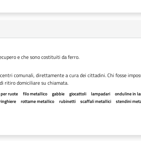
recupero e che sono costituiti da ferro.
i centri comunali, direttamente a cura dei cittadini. Chi fosse imposs
di ritiro domiciliare su chiamata.
 per ruote
filo metallico
gabbie
giocattoli
lampadari
onduline in l
ringhiere
rottame metallico
rubinetti
scaffali metallici
stendini meta