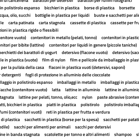
li di cancelleria
barattoli per detersivi
barattoli per rullini fotografici
in polistirolo espanso
bicchieri in plastica
borse di plastica
borsette
cqua, olio, succhi
bottiglie in plastica per liquidi
buste e sacchetti per al
lle
carta patinata
carta stagnola
cassette di plastica
cassette per fr
ioni in plastica rigide o flessibili
tenitore vuoto)
contenitori in metallo (pelati, tonno)
contenitori in plasti
nitori per bibite (lattine)
contenitori per liquidi in genere (piccole taniche)
erchietti dei barattoli di yogurt
detersivo (flacone vuoto)
detersivo (sac
ale in plastica (vuote)
film di nylon
film e pellicole da imballaggio in plas
 per la pulizia della casa
flaconi in plastica vuoti (detersivi, saponi)
r detergenti
fogli di protezione in alluminio delle cioccolate
laggio in polistirolo espanso
imballaggi in metallo
imballaggi in plastic
lacche (contenitore vuoto)
latta
lattine in alluminio
lattine in allumini
stagnata
lattine per pelati, tonno, olio,ecc
nylon
paste abrasive (conten
atti, bicchieri in plastica
piatti in plastica
polistirolo
polistirolo imballa
fumi (contenitori vuoti)
reti in plastica per frutta e verdura
 di plastica
sacchetti in plastica (borse per la spesa)
sacchetti per patat
edile)
sacchi per alimenti per animali
sacchi per detersivi
tine in banda stagnata
scatolette per tonno e altri alimenti
shampoo
s