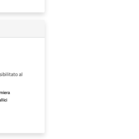
ibilitato al
amiera
llici