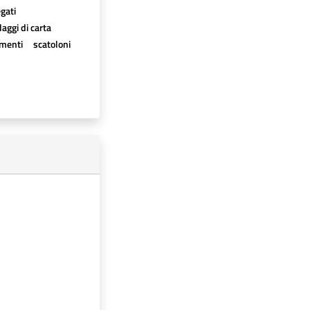
egati
aggi di carta
imenti
scatoloni