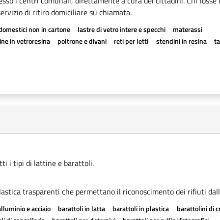
esso i centri comunali, direttamente a cura dei cittadini. Chi fosse 
rvizio di ritiro domiciliare su chiamata.
odomestici non in cartone
lastre di vetro intere e specchi
materassi
ne in vetroresina
poltrone e divani
reti per letti
stendini in resina
t
 i tipi di lattine e barattoli.
astica trasparenti che permettano il riconoscimento dei rifiuti dall
alluminio e acciaio
barattoli in latta
barattoli in plastica
barattolini di 