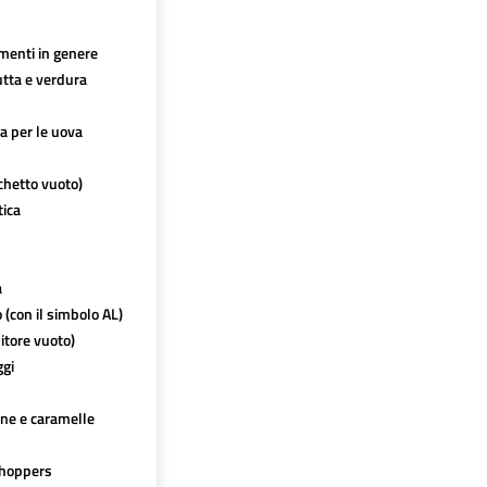
imenti in genere
utta e verdura
ca per le uova
chetto vuoto)
tica
a
o (con il simbolo AL)
itore vuoto)
ggi
ine e caramelle
hoppers