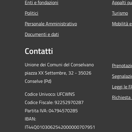
Enti e fondazioni
Appalti pu
Politici
Turismo
Personale Amministrativo
Mobilità e
Documenti e dati
Contatti
Unione dei Comuni del Conselvano
Prenotaz
piazza XX Settembre, 32 - 35026
Segnalazi
Conselve (Pd)
Leggi le 
Codice Univoco: UFCWNS
Richiesta
Codice Fiscale: 92252970287
Partita IVA: 04794570285
IBAN:
IT44Q0103062542000000707951