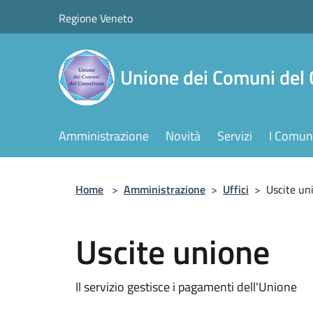
Salta al contenuto principale
Regione Veneto
Unione dei Comuni del
Amministrazione
Novità
Servizi
I Comuni
Home
>
Amministrazione
>
Uffici
>
Uscite un
Uscite unione
Il servizio gestisce i pagamenti dell'Unione