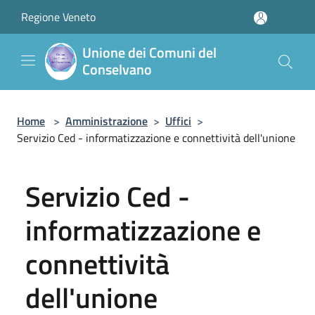
Salta al contenuto principale
Regione Veneto
Unione dei Comuni del
Conselvano
Home
>
Amministrazione
>
Uffici
>
Servizio Ced - informatizzazione e connettività dell'unione
Servizio Ced -
informatizzazione e
connettività
dell'unione