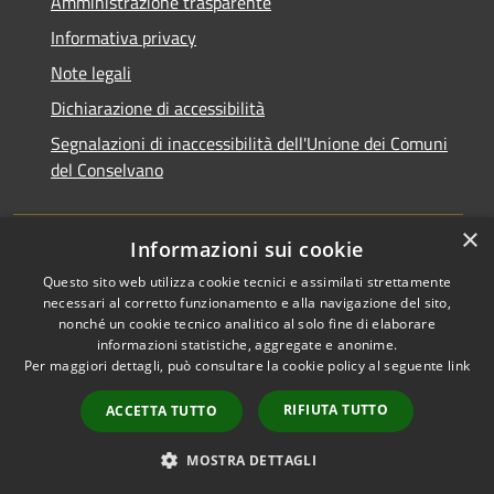
Amministrazione trasparente
Informativa privacy
Note legali
Dichiarazione di accessibilità
Segnalazioni di inaccessibilità dell'Unione dei Comuni
del Conselvano
×
Informazioni sui cookie
Questo sito web utilizza cookie tecnici e assimilati strettamente
necessari al corretto funzionamento e alla navigazione del sito,
nonché un cookie tecnico analitico al solo fine di elaborare
informazioni statistiche, aggregate e anonime.
RSS
Copyright © 2026 • Unione dei
Per maggiori dettagli, può consultare la cookie policy al seguente
link
Accessibilità
Comuni del Conselvano •
Privacy
Municipium
Powered by
•
RIFIUTA TUTTO
ACCETTA TUTTO
Cookie
Accesso redazione
Mappa del sito
MOSTRA DETTAGLI