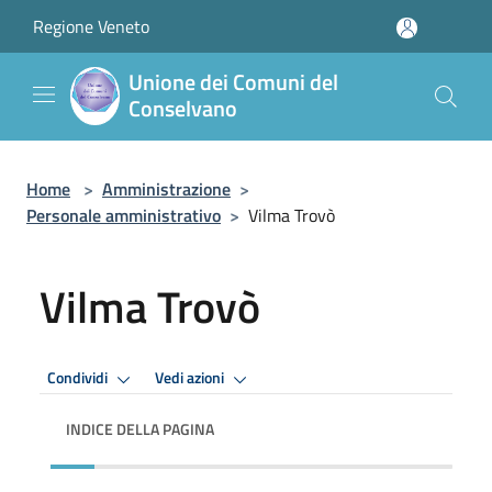
Salta al contenuto principale
Regione Veneto
Unione dei Comuni del
Conselvano
Home
>
Amministrazione
>
Personale amministrativo
>
Vilma Trovò
Vilma Trovò
Condividi
Vedi azioni
INDICE DELLA PAGINA