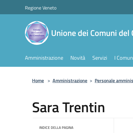
Salta al contenuto principale
Regione Veneto
Unione dei Comuni del
Amministrazione
Novità
Servizi
I Comuni
Home
>
Amministrazione
>
Personale amminis
Sara Trentin
INDICE DELLA PAGINA