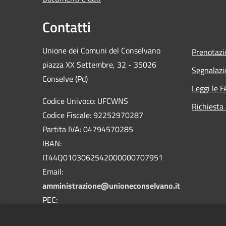
Contatti
Unione dei Comuni del Conselvano
Prenotaz
piazza XX Settembre, 32 - 35026
Segnalazi
Conselve (Pd)
Leggi le 
Codice Univoco: UFCWNS
Richiesta
Codice Fiscale: 92252970287
Partita IVA: 04794570285
IBAN:
IT44Q0103062542000000707951
Email:
amministrazione@unioneconselvano.it
PEC:
segreteria@pec.unioneconselvano.it