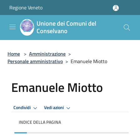
Salta al contenuto principale
Regione Veneto
Unione dei Comuni del
Conselvano
Home
>
Amministrazione
>
Personale amministrativo
>
Emanuele Miotto
Emanuele Miotto
Condividi
Vedi azioni
INDICE DELLA PAGINA